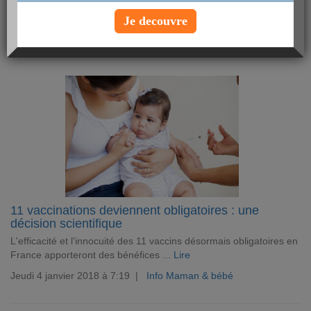
Samedi 6 janvier 2018 à 7:41 |
Info Nutrition
Je decouvre
11 vaccinations deviennent obligatoires : une
décision scientifique
L'efficacité et l'innocuité des 11 vaccins désormais obligatoires en
France apporteront des bénéfices ...
Lire
Jeudi 4 janvier 2018 à 7:19 |
Info Maman & bébé