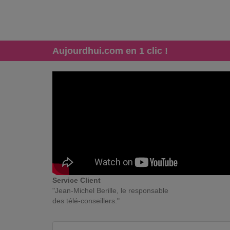
Aujourdhui.com en 1 clic !
Service Client
"Jean-Michel Berille, le responsable
des télé-conseillers."