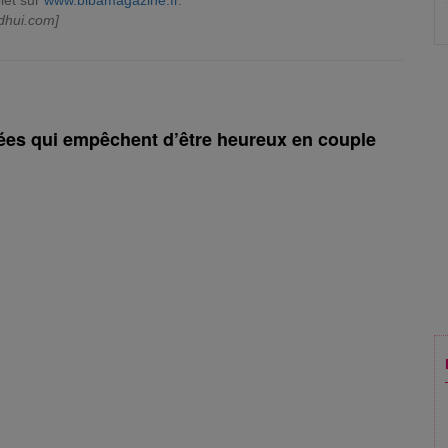
let sur
www.bibamagazine.fr
.
dhui.com]
dées qui empêchent d’être heureux en couple