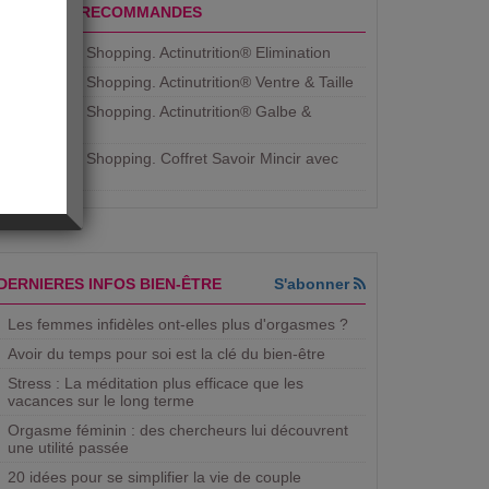
PRODUITS RECOMMANDES
Aujourdhui Shopping. Actinutrition® Elimination
Aujourdhui Shopping. Actinutrition® Ventre & Taille
Aujourdhui Shopping. Actinutrition® Galbe &
Courbe
Aujourdhui Shopping. ​Coffret Savoir Mincir avec
Jean
DERNIERES INFOS BIEN-ÊTRE
S'abonner
Les femmes infidèles ont-elles plus d'orgasmes ?
Avoir du temps pour soi est la clé du bien-être
Stress : La méditation plus efficace que les
vacances sur le long terme
Orgasme féminin : des chercheurs lui découvrent
une utilité passée
20 idées pour se simplifier la vie de couple