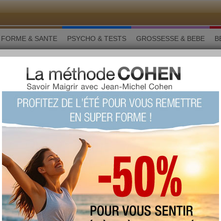
FORME & SANTE
PSYCHO & TESTS
GROSSESSE & BEBE
B
lifier la vie de couple
EN-ÊTRE
partager sur
our se simplifier la vie
e
Que l'on soit en couple depuis longtemps ou
célib, voilà 20 pistes pour mettre plus d'amour
dans sa vie et être plus heureuse.