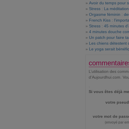
»
Avoir du temps pour so
»
Stress : La méditation
»
Orgasme féminin : des
»
French Kiss : l'import
»
Stress : 45 minutes d'
»
4 minutes douche com
»
Un patch pour faire ta
»
Les chiens détestent 
»
Le yoga serait bénéfi
commentaire
L’utilisation des com
d'Aujourdhui.com. Vo
.
Si vous êtes déjà me
votre pseud
votre mot de pass
(envoyé par em