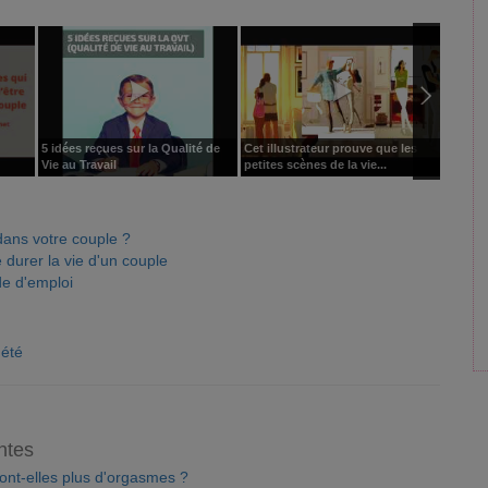
5 idées reçues sur la Qualité de
Cet illustrateur prouve que les
Commen
Vie au Travail
petites scènes de la vie...
votre c
 dans votre couple ?
 durer la vie d'un couple
de d'emploi
été
ntes
ont-elles plus d'orgasmes ?