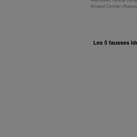
Retrouvez l'article comp
Arnaud Censier [Aujour
Les 5 fausses i