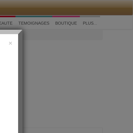
M'inscrire
|
Me connecter
|
? Visite guidée
EAUTE
TEMOIGNAGES
BOUTIQUE
PLUS...
×