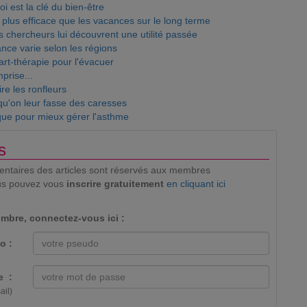
i est la clé du bien-être
 plus efficace que les vacances sur le long terme
 chercheurs lui découvrent une utilité passée
ance varie selon les régions
art-thérapie pour l'évacuer
prise...
ire les ronfleurs
qu'on leur fasse des caresses
que pour mieux gérer l'asthme
s
mentaires des articles sont réservés aux membres
us pouvez vous
inscrire gratuitement
en cliquant ici
mbre, connectez-vous ici :
o :
e :
ail)