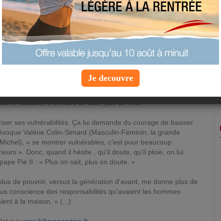
Lundi 18 juillet 2016 à 7:29 |
Info Bien-être
lan - à bosser, gagner notre vie et notre indépendance -, on a
Je decouvre
ax. En représailles de ces siècles de domination mâle...
erait de déclencher chez lui une réaction « masculiniste » de
faut le rassurer, s'en faire un allié, pas un rival.
iser ses vulnérabilités. Ça lui demande du courage de baisser
évoque Valérie Colin-Simard (Masculin-Féminin, la grande
n Michel), « se montrer vulnérables, c'est pour beaucoup
urs ». Donc, quand il hésite , qu'il doute, qu'il ploie, on lui
 pape Pie II : « Plus on sait, plus on doute. »
 plus de pouvoir, versus la génération d'avant, me donne plus de
lus conscience des responsabilités qu'avaient les hommes
nt à la maison. » (...)