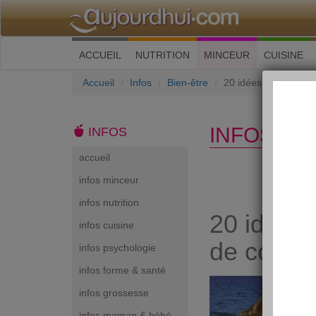
(current)
ACCUEIL
NUTRITION
MINCEUR
CUISINE
Accueil
Infos
Bien-être
20 idées pour se simp
INFOS BI
INFOS
accueil
infos minceur
infos nutrition
20 idées p
infos cuisine
de coupl
infos psychologie
infos forme & santé
infos grossesse
infos maman & bébé