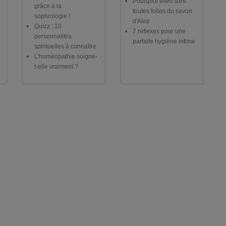
Pourquoi elles sont
grâce à la
toutes folles du savon
sophrologie !
d'Alep
Quizz : 10
7 réflexes pour une
personnalités
parfaite hygiène intime
spirituelles à connaître
L’homéopathie soigne-
t-elle vraiment ?