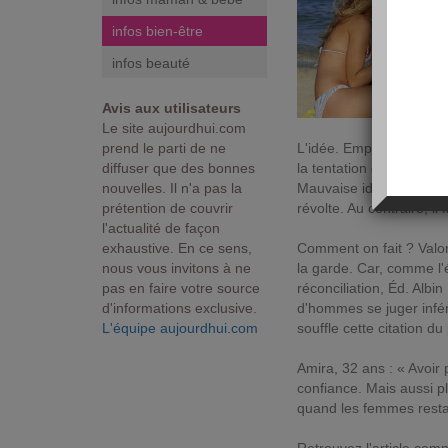
infos bien-être
infos beauté
Avis aux utilisateurs
Le site aujourdhui.com
prend le parti de ne
L'idée. Emportée par l'é
diffuser que des bonnes
la tentation d'écraser M
nouvelles. Il n'a pas la
Mauvaise idée, on risqu
prétention de couvrir
révolte. Au contraire, il 
l'actualité de façon
exhaustive. En ce sens,
Comment on fait ? Valor
nous vous invitons à ne
la garde. Car, comme l'
pas en faire votre source
réconciliation, Éd. Albi
d'informations exclusive.
d'hommes se juger inférie
L'équipe aujourdhui.com
souffle cette citation du
Amira, 32 ans : « Avoir
confiance. Mais aussi p
quand les femmes restaie