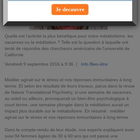
Je decouvre
Quelle est l'activité la plus bénéfique pour notre métabolisme, les
vacances ou la méditation ? Telle est la question à laquelle ont
tenté de répondre des chercheurs américains de l'université de
Californie.
Vendredi 9 septembre 2016 à 9:36 |
Info Bien-être
Méditer agirait sur le stress et nos réponses immunitaires à long
terme. Et selon les résultats de leurs travaux, parus dans la revue
de Nature Translational Psychiatry, si une semaine de vacances,
au soleil ou ailleurs, provoquerait un bien-être psychologique à
court terme, une semaine plongée dans la méditation aurait un
impact plus durable sur le métabolisme. En résumé : méditer
agirait sur le stress et nos réponses immunitaires à long terme.
Dans le compte-rendu de leur étude, nos experts expliquent avoir
suivi 94 femmes âgées de 30 à 60 ans qui ont passé une