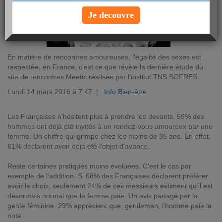
Je decouvre
En matière de rencontres amoureuses, l'égalité des sexes est
respectée, en France, c'est ce que révèle la dernière étude du
site de rencontres Meetic réalisée par l'institut TNS SOFRES.
Lundi 14 mars 2016 à 7:47 |
Info Bien-être
Les Françaises n'hésitent plus à prendre les devants. 59% des
hommes ont déjà été invités à un rendez-vous amoureux par une
femme. Un chiffre qui grimpe chez les moins de 35 ans. En effet,
61% déclarent avoir déjà été l'objet d'avance.
Reste certaines pratiques moins évoluées. C'est le cas par
exemple de l'addition. Si 68% des Françaises déclarent préférer
avoir le choix, seulement 24% de ces messieurs estiment qu'il est
désormais normal que la femme paie. Un avis partagé par la
gente féminine. 29% apprécient que, gentleman, l'homme paie la
note.