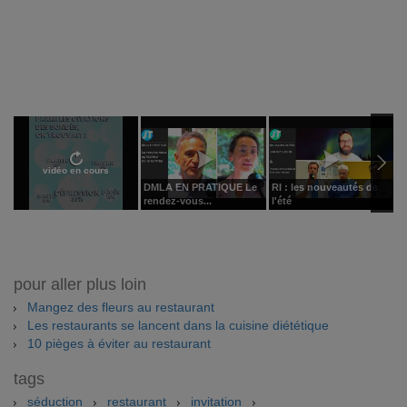
vidéo en cours
DMLA EN PRATIQUE Le
RI : les nouveautés de
V
rendez-vous...
l'été
B
pour aller plus loin
Mangez des fleurs au restaurant
Les restaurants se lancent dans la cuisine diététique
10 pièges à éviter au restaurant
tags
séduction
restaurant
invitation