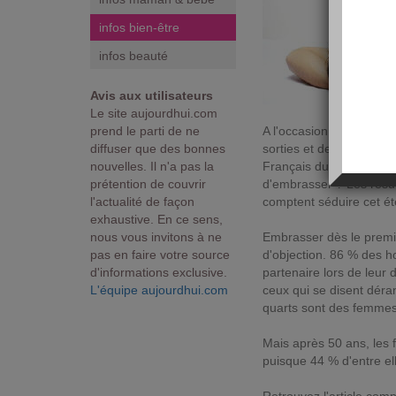
infos bien-être
infos beauté
Avis aux utilisateurs
Le site aujourdhui.com
prend le parti de ne
A l'occasion de la Journé
diffuser que des bonnes
sorties et de rencontre
nouvelles. Il n'a pas la
Français du baiser ? So
prétention de couvrir
d'embrasser ? Les résul
l'actualité de façon
comptent séduire cet ét
exhaustive. En ce sens,
nous vous invitons à ne
Embrasser dès le premi
pas en faire votre source
d'objection. 86 % des h
d'informations exclusive.
partenaire lors de leu
L'équipe aujourdhui.com
ceux qui se disent déra
quarts sont des femmes
Mais après 50 ans, les 
puisque 44 % d'entre ell