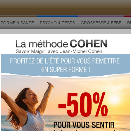
FORME & SANTE
PSYCHO & TESTS
GROSSESSE & BEBE
B
tance varie selon les régions
EN-ÊTRE
partager sur
ss : l'importance varie
 régions
Interrogés dans un sondage sur l'importance
de la maîtrise du French Kiss, les Français
sont partagés selon la situation, les âges et