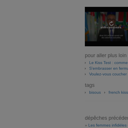
vidéo en cours
pour aller plus loin
Le Kiss Test : comm
S'embrasser en ferma
Voulez-vous coucher 
tags
bisous
french kiss
dépêches précéde
»
Les femmes infidèles 