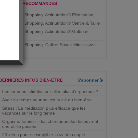
PRODUITS RECOMMANDES
Aujourdhui Shopping. Actinutrition® Elimination
Aujourdhui Shopping. Actinutrition® Ventre & Taille
Aujourdhui Shopping. Actinutrition® Galbe &
Courbe
Aujourdhui Shopping. ​Coffret Savoir Mincir avec
Jean
DERNIERES INFOS BIEN-ÊTRE
S'abonner
Les femmes infidèles ont-elles plus d'orgasmes ?
Avoir du temps pour soi est la clé du bien-être
Stress : La méditation plus efficace que les
vacances sur le long terme
Orgasme féminin : des chercheurs lui découvrent
une utilité passée
20 idées pour se simplifier la vie de couple