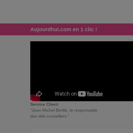
Aujourdhui.com en 1 clic !
Service Client
"Jean-Michel Berille, le responsable
des télé-conseillers."