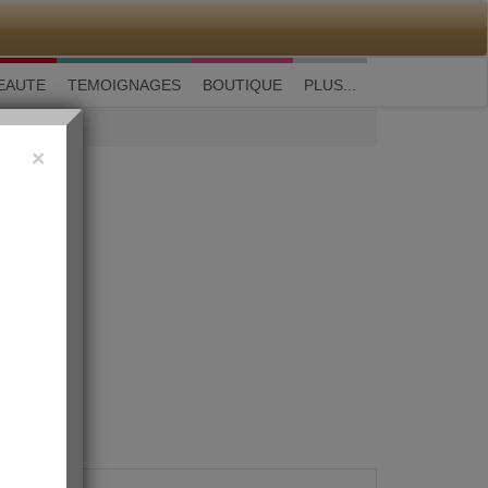
M'inscrire
|
Me connecter
|
? Visite guidée
EAUTE
TEMOIGNAGES
BOUTIQUE
PLUS...
×