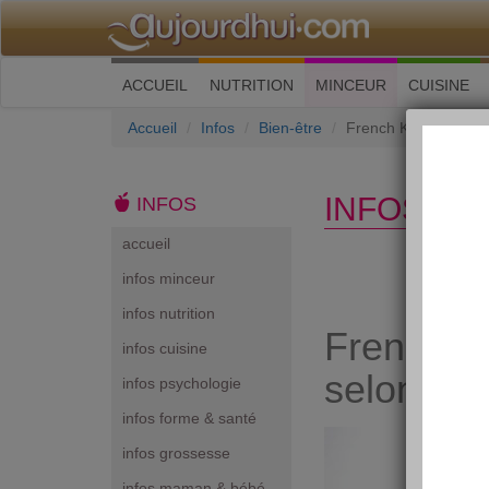
(current)
ACCUEIL
NUTRITION
MINCEUR
CUISINE
Accueil
Infos
Bien-être
French Kiss : l'impor
INFOS BI
INFOS
accueil
infos minceur
infos nutrition
French Ki
infos cuisine
selon les
infos psychologie
infos forme & santé
infos grossesse
infos maman & bébé