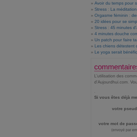
»
Avoir du temps pour so
»
Stress : La méditation
»
Orgasme féminin : des
»
20 idées pour se simpl
»
Stress : 45 minutes d'
»
4 minutes douche com
»
Un patch pour faire ta
»
Les chiens détestent 
»
Le yoga serait bénéfi
commentaire
L’utilisation des com
d'Aujourdhui.com. Vo
.
Si vous êtes déjà me
votre pseud
votre mot de pass
(envoyé par em