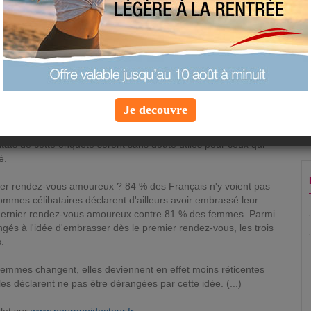
les régions. A retenir pour les vacances d'été.
Mercredi 13 juillet 2016 à 7:49 |
Info Bien-
être
e internationale du baiser qui s'est déroulée 6 juillet, le site de
Je decouvre
s beweetch.fr a réalisé un sondage (1). Que pensent les
nt-ils prêts à embrasser dès le 1er rendez-vous ? Qui rêvent-ils
tats de cette enquête seront sans doute utiles pour ceux qui
é.
er rendez-vous amoureux ? 84 % des Français n'y voient pas
ommes célibataires déclarent d'ailleurs avoir embrassé leur
r dernier rendez-vous amoureux contre 81 % des femmes. Parmi
ngés à l'idée d'embrasser dès le premier rendez-vous, les trois
.
femmes changent, elles deviennent en effet moins réticentes
es déclarent ne pas être dérangées par cette idée. (...)