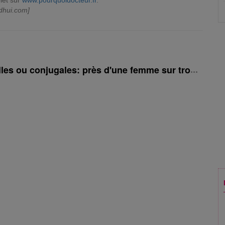
let sur
www.pourquoidocteur.fr
.
dhui.com]
les ou conjugales: près d'une femme sur trois conc