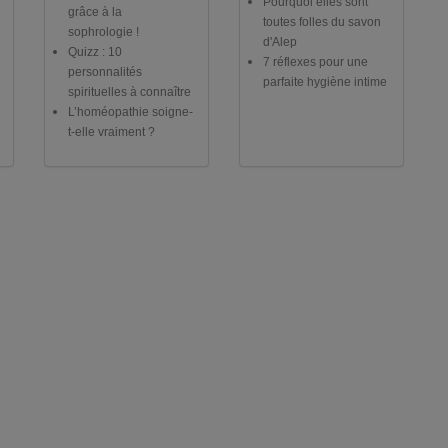
Pourquoi elles sont
grâce à la
toutes folles du savon
sophrologie !
d'Alep
Quizz : 10
7 réflexes pour une
personnalités
parfaite hygiène intime
spirituelles à connaître
L’homéopathie soigne-
t-elle vraiment ?