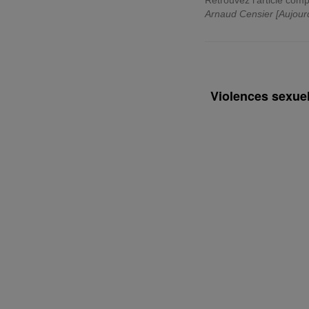
Retrouvez l'article comp
Arnaud Censier [Aujour
Violences sexuel