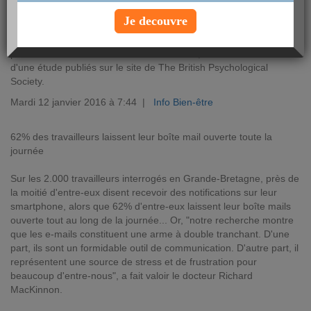
Je decouvre
Avoir sa boîte mail professionnelle ouverte en permanence et
recevoir des notifications régulières nuiraient gravement à la
productivité des salariés et à leur bien-être, selon les résultats
d'une étude publiés sur le site de The British Psychological
Society.
Mardi 12 janvier 2016 à 7:44 |
Info Bien-être
62% des travailleurs laissent leur boîte mail ouverte toute la
journée
Sur les 2.000 travailleurs interrogés en Grande-Bretagne, près de
la moitié d'entre-eux disent recevoir des notifications sur leur
smartphone, alors que 62% d'entre-eux laissent leur boîte mails
ouverte tout au long de la journée... Or, "notre recherche montre
que les e-mails constituent une arme à double tranchant. D'une
part, ils sont un formidable outil de communication. D'autre part, il
représentent une source de stress et de frustration pour
beaucoup d'entre-nous", a fait valoir le docteur Richard
MacKinnon.