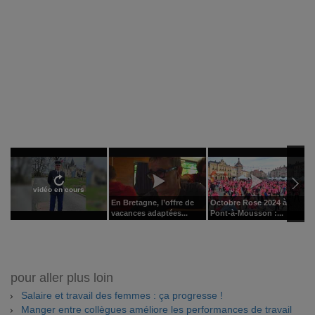
vidéo en cours
En Bretagne, l’offre de
Octobre Rose 2024 à
S
vacances adaptées...
Pont-à-Mousson :...
t
pour aller plus loin
Salaire et travail des femmes : ça progresse !
Manger entre collègues améliore les performances de travail