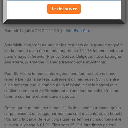
Je decouvre
Être belle, c'est avant tout être bien dans sa tête. C'est ce que
révèle une récente enquête réalisée par le site Aufeminin.com en
partenariat avec la marque de cosmétiques Clarins.
Samedi 14 juillet 2012 à 11:00 |
Info Bien-être
Aufeminin.com vient de publier les résultats de la grande enquête
sur la beauté qui a été menée auprès de 10 175 femmes habitant
dans 9 pays différents (France, Suisse, Belgique, Italie, Espagne,
Angleterre, Allemagne, Canada francophone et Autriche).
Pour 98 % des femmes interrogées, une femme belle est une
femme bien dans sa tête, autrement dit heureuse. 55 % d'entre
elles pensent que le comble de la féminité, c'est le naturel et la
confiance en soi et 54 % estiment qu'une femme belle, c'est une
femme souriante et bien dans sa peau.
Contre toute attente, seulement 11 % des sondés trouvent qu'un
corps mince et un visage harmonieux sont des critères de beauté.
Pourtant, la partie de leur corps que les femmes chouchoutent le
plus est le visage à 61 %. Elles sont 25 % à être fières de leur