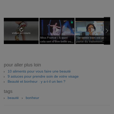
vidéo en cours
Miss France : À quoi
"Se sentir bien est une
P
cela sert d'être belle ou...
partie du traitement...
r
pour aller plus loin
10 aliments pour vous faire une beauté
9 astuces pour prendre soin de votre visage
Beauté et bonheur : y a-t-il un lien ?
tags
beauté
bonheur