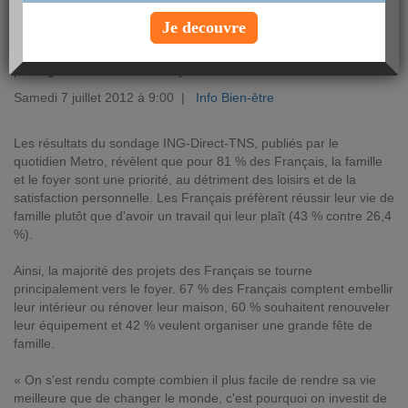
Je decouvre
En période de crise, les Français revoient leurs priorités. Selon
une étude ING-Direct-TNS Sofres, ils choisissent désormais de
privilégier la famille et leur foyer avant leur travail ou les loisirs.
Samedi 7 juillet 2012 à 9:00 |
Info Bien-être
Les résultats du sondage ING-Direct-TNS, publiés par le
quotidien Metro, révèlent que pour 81 % des Français, la famille
et le foyer sont une priorité, au détriment des loisirs et de la
satisfaction personnelle. Les Français préfèrent réussir leur vie de
famille plutôt que d'avoir un travail qui leur plaît (43 % contre 26,4
%).
Ainsi, la majorité des projets des Français se tourne
principalement vers le foyer. 67 % des Français comptent embellir
leur intérieur ou rénover leur maison, 60 % souhaitent renouveler
leur équipement et 42 % veulent organiser une grande fête de
famille.
« On s'est rendu compte combien il plus facile de rendre sa vie
meilleure que de changer le monde, c'est pourquoi on investit de