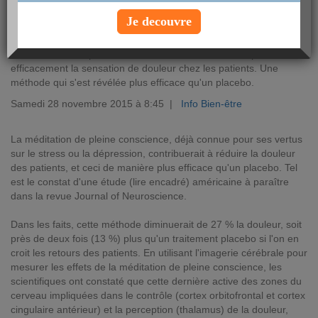
Je decouvre
La méditation de pleine conscience aiderait à réduire plus
efficacement la sensation de douleur chez les patients. Une
méthode qui s'est révélée plus efficace qu'un placebo.
Samedi 28 novembre 2015 à 8:45 |
Info Bien-être
La méditation de pleine conscience, déjà connue pour ses vertus
sur le stress ou la dépression, contribuerait à réduire la douleur
des patients, et ceci de manière plus efficace qu'un placebo. Tel
est le constat d'une étude (lire encadré) américaine à paraître
dans la revue Journal of Neuroscience.
Dans les faits, cette méthode diminuerait de 27 % la douleur, soit
près de deux fois (13 %) plus qu'un traitement placebo si l'on en
croit les retours des patients. En utilisant l'imagerie cérébrale pour
mesurer les effets de la méditation de pleine conscience, les
scientifiques ont constaté que cette dernière active des zones du
cerveau impliquées dans le contrôle (cortex orbitofrontal et cortex
cingulaire antérieur) et la perception (thalamus) de la douleur,