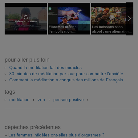
vidéo en cours
Fibromes utérins :
Les boissons sans
L
l’embolisation,...
alcool : une alternative...
pour aller plus loin
Quand la méditation fait des miracles
30 minutes de méditation par jour pour combattre l'anxiété
Comment la méditation a conquis des millions de Français
tags
méditation
zen
pensée positive
dépêches précédentes
»
Les femmes infidèles ont-elles plus d'orgasmes ?