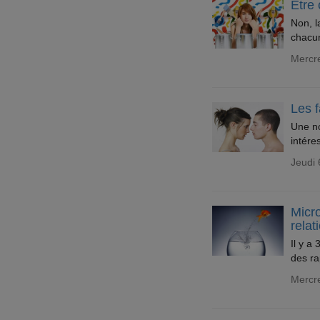
Etre 
Non, l
chacun
Mercr
Les 
Une no
intére
Jeudi
Micro
relat
Il y a
des ra
Mercre