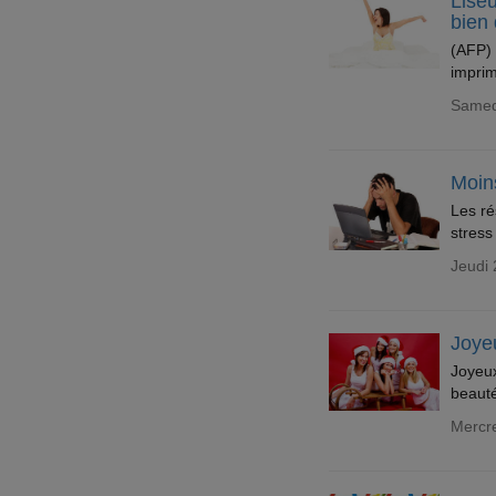
Liseu
bien 
(AFP) 
imprim
Samed
Moins
Les ré
stress
Jeudi
Joyeu
Joyeux
beauté
Mercr