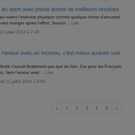
 du sport avec plaisir donne de meilleurs résultats
ui voient l'exercice physique comme quelque chose d'amusant
oins manger après l'effort. Source ...
Lire
14 juillet 2014 à 7:48
 l'amour avec un inconnu, c'est mieux qu'avec une
ébrité n'aurait finalement pas que du bon. Car pour les Français
es, faire l'amour avec ...
Lire
di 11 juillet 2014 à 9:00
«
1
2
3
4
5
»