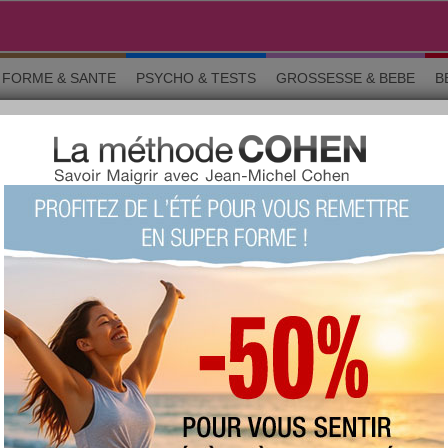
FORME & SANTE
PSYCHO & TESTS
GROSSESSE & BEBE
B
n-être
Les femmes infidèles ont-elles plus
d'orgasmes ?
Orgasme, fantasmes... Découvrez la vie
cachée des femmes infidèles avec la
publication d'un nouveau sondage du site de
rencontres extraconjugales DAYLOV réalisé
par Ifop.
Lire
Mercredi 21 décembre 2016 à 10:13