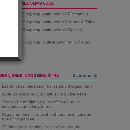
PRODUITS RECOMMANDES
Aujourdhui Shopping. Actinutrition® Elimination
Aujourdhui Shopping. Actinutrition® Ventre & Taille
Aujourdhui Shopping. Actinutrition® Galbe &
Courbe
Aujourdhui Shopping. ​Coffret Savoir Mincir avec
Jean
DERNIERES INFOS BIEN-ÊTRE
S'abonner
Les femmes infidèles ont-elles plus d'orgasmes ?
Avoir du temps pour soi est la clé du bien-être
Stress : La méditation plus efficace que les
vacances sur le long terme
Orgasme féminin : des chercheurs lui découvrent
une utilité passée
20 idées pour se simplifier la vie de couple