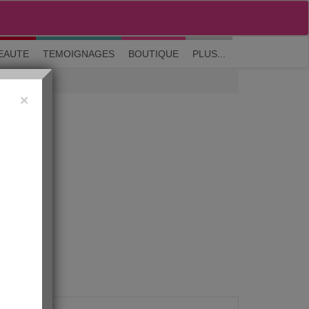
M'inscrire
|
Me connecter
|
? Visite guidée
EAUTE
TEMOIGNAGES
BOUTIQUE
PLUS...
×