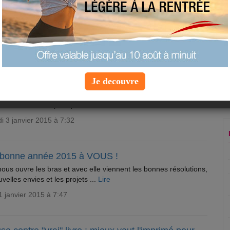
nté, la clé du bonheur des Français
un sondage IFOP, 96 % des Français souhaiteront avant tout
nne santé à leurs proches pour ...
Lire
di 7 janvier 2015 à 7:43
Je decouvre
-stress : 4 automassages express
érer le stress, rien de mieux que des petits massages que l'on
aire soi-même. A pratiquer ...
Lire
 3 janvier 2015 à 7:32
 bonne année 2015 à VOUS !
ous ouvre les bras et avec elle viennent les bonnes résolutions,
uvelles envies et les projets ...
Lire
1 janvier 2015 à 7:47