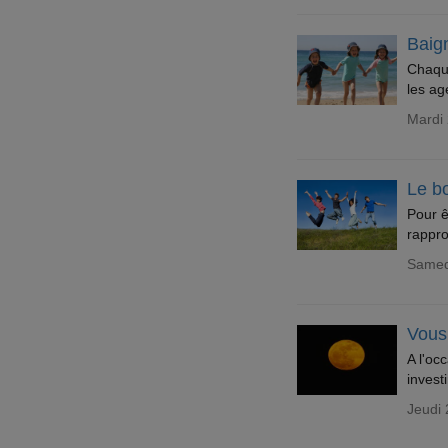
Baig
Chaque
les ag
Mardi 
Le bo
Pour ê
rappro
Samedi
Vous 
A l'oc
invest
Jeudi 