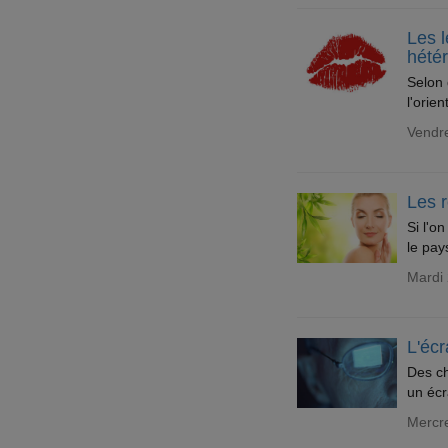
Les 
hété
Selon 
l'orie
Vendre
Les 
Si l'on
le pays
Mardi 
L'écr
Des ch
un écr
Mercre