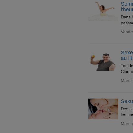
Somme
l'heu
Dans l
passag
Vendre
Sexe
au lit
Tout l
Cloone
Mardi
Sexu
Des sc
les po
Mercr