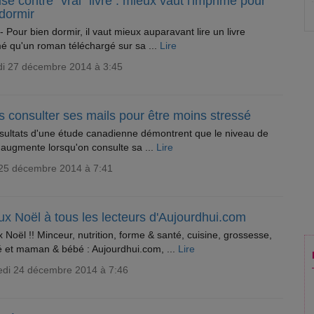
se contre "vrai" livre : mieux vaut l'imprimé pour
dormir
- Pour bien dormir, il vaut mieux auparavant lire un livre
é qu'un roman téléchargé sur sa ...
Lire
i 27 décembre 2014 à 3:45
 consulter ses mails pour être moins stressé
sultats d'une étude canadienne démontrent que le niveau de
 augmente lorsqu'on consulte sa ...
Lire
 25 décembre 2014 à 7:41
x Noël à tous les lecteurs d'Aujourdhui.com
 Noël !! Minceur, nutrition, forme & santé, cuisine, grossesse,
 et maman & bébé : Aujourdhui.com, ...
Lire
edi 24 décembre 2014 à 7:46