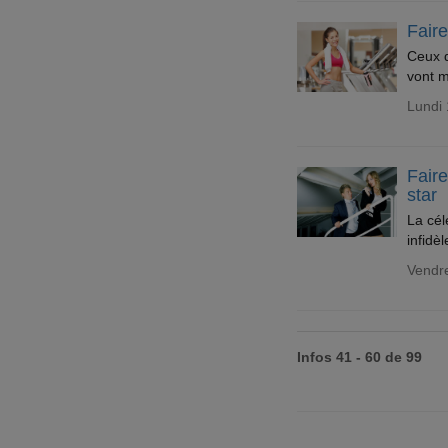
Faire
Ceux q
vont m
Lundi 
Faire
star
La cél
infidèl
Vendre
Infos 41 - 60 de 99