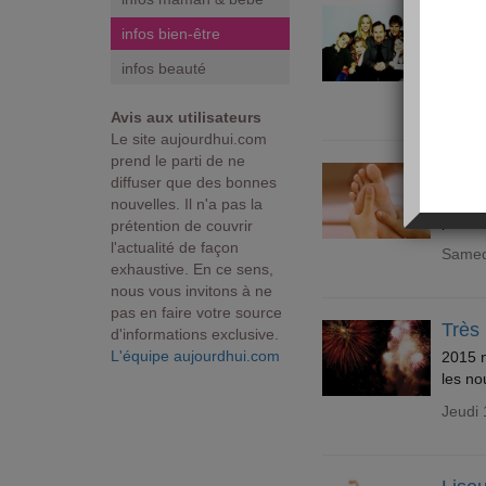
La sa
infos bien-être
Selon 
une bo
infos beauté
Mercre
Avis aux utilisateurs
Le site aujourdhui.com
prend le parti de ne
Anti
diffuser que des bonnes
Pour g
nouvelles. Il n'a pas la
peut f
prétention de couvrir
l'actualité de façon
Samedi
exhaustive. En ce sens,
nous vous invitons à ne
pas en faire votre source
Très
d'informations exclusive.
L'équipe aujourdhui.com
2015 n
les no
Jeudi 