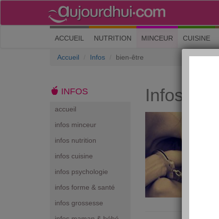
(current)
ACCUEIL
NUTRITION
MINCEUR
CUISINE
Accueil
Infos
bien-être
Infos bie
INFOS
accueil
infos minceur
infos nutrition
infos cuisine
infos psychologie
infos forme & santé
infos grossesse
infos maman & bébé