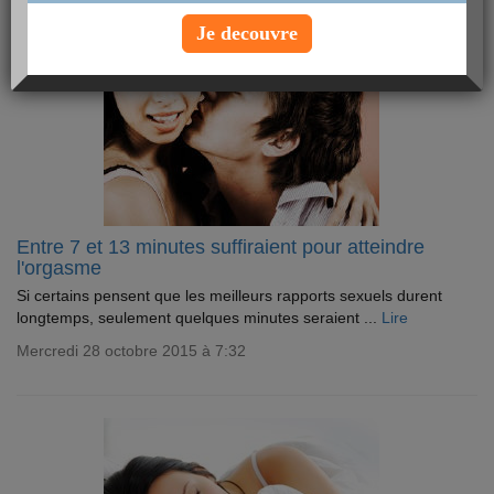
Je decouvre
Entre 7 et 13 minutes suffiraient pour atteindre
l'orgasme
Si certains pensent que les meilleurs rapports sexuels durent
longtemps, seulement quelques minutes seraient ...
Lire
Mercredi 28 octobre 2015 à 7:32